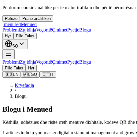
Përdorim cookie analitike për të matur trafikun dhe për të përmirësuar
Refuzo
Prano analitikën
[
menu
]
ed
Menued
Problemi
Zgjidhja
Veçoritë
Çmimet
Pyetje
Blogu
Hyr
Fillo Falas
SQ
Problemi
Zgjidhja
Veçoritë
Çmimet
Pyetje
Blogu
Fillo Falas
Hyr
🇬🇧
EN
🇦🇱
SQ
🇮🇹
IT
Kryefaqja
/
Blogu
Blogu i Menued
Këshilla, udhëzues dhe risitë rreth menuve dixhitale, kodeve QR dhe t
1
articles
to help you master digital restaurant management and grow 