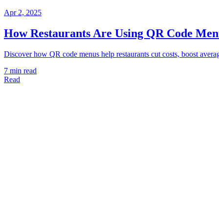
Apr 2, 2025
How Restaurants Are Using QR Code Menus
Discover how QR code menus help restaurants cut costs, boost average 
7 min read
Read